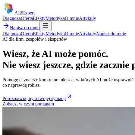
AI2Expert
Diagnoza
Oferta
Efekty
Metodyka
O mnie
Artykuły
Napisz do mnie
Diagnoza
Oferta
Efekty
Metodyka
O mnie
Artykuły
Napisz do mnie
AI dla firm, zespołów i ekspertów
Wiesz, że AI może pomóc.
Nie wiesz jeszcze, gdzie zacznie 
Pomogę ci znaleźć konkretne miejsca, w których AI może usprawnić 
co naprawdę robisz.
Porozmawiajmy o twojej sytuacji
Zobacz, w czym pomagam