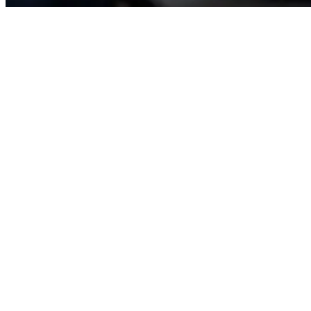
Testujesz kolejne narzędzia, ale żadne nie zostaje na d
Sprawdzasz nowe aplikacje, funkcje i podpowiedzi, ale trudno zamieni
W zespole każdy korzysta z AI trochę inaczej.
Jedni używają go codziennie, inni prawie wcale. Brakuje prostych zas