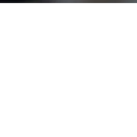
łużej.
ć je w stały element twojej pracy lub działania firmy.
ad, które pokazują, kiedy i jak AI ma realnie pomagać.